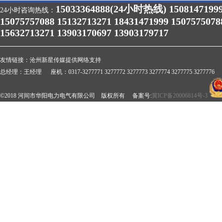
15033364888(24小时热线) 1508147199
24小时咨询热线：
15075757088 15132713271 18431471999 1507575078
15632713271 13903170697 13903179717
友情链接：
沧州新星传媒提供网络支持
总经理：王经理 座机：0317-3277771 3277772 3277773 3277774 3277775 3277776 
©2018 河间市华阳电力电气有限公司 版权所有 备案号:
冀ICP备20006814号-3