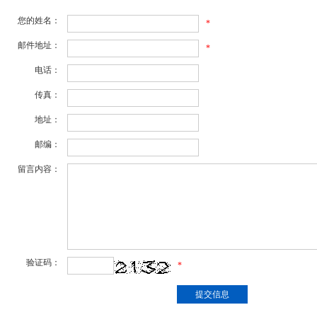
您的姓名：
*
邮件地址：
*
电话：
传真：
地址：
邮编：
留言内容：
验证码：
*