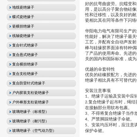
好的抗弯曲疲劳。抗蠕变和
地线瓷绝缘子
用，是以高分子聚合物硅像
性和迁移性，以及良好的耐
蝶式瓷绝缘子
瓷相比其在同等条件下闪络
瓷横担绝缘子
华阳电力电气有限
司生产的
线轴瓷绝缘子
性能好，解决了绝缘子最关
工艺，并配有全自动声发射
复合针式绝缘子
棒与硅缘胶界面涂有特种偶
了产品的使用寿命。先进的
复合悬式绝缘子
关的国内和国际标准，成为
复合横担绝缘子
优越的伞套特性
复合支柱绝缘子
优良的硅橡胶配方，先进的
绝缘子相比具有不可替代的
复合防雷针式绝缘子
安装注意事项
户内胶装支柱瓷绝缘子
、绝缘子运输及安装中应
1
复合绝缘子起吊时，绳结
户外棒形支柱瓷绝缘子
2.
在接触部分用软布包裹。
玻璃绝缘子（标准型）
、不得将复合绝缘子当作
3
、严禁脚踩绝缘子伞裙。
4
玻璃绝缘子（耐污型）
、安装均压环时，应注意
5
玻璃绝缘子（空气动力型）
保护伞裙。