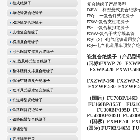
柱式绝缘子
复合绝缘子产品类型
—棒型悬式复合绝缘
FXBW-
单绝缘复合绝缘子
—一复合针式绝缘子
FPQ-
复合支柱绝缘子
FZSW--
双绝缘复合绝缘子
—
复合横担绝缘子
FS--
-
支柱复合绝缘子
复合干式穿墙套管、
FCGW--
（
）
电气化铁道用复
FQE
X
-
横担复合绝缘子
电气化道用车顶复合
FQJ---
弓形腕臂支撑复合绝缘子
瓷复合绝缘子（产品型
AF线悬棒式复合绝缘子
(国标)FXWP-70 FXWP-
FXWP-420 FXWP-500
整体腕臂支撑复合绝缘子
FXZWP-160 FXZWP-2
低净空隧道复合绝缘子
FXZWP-530 FXZWP-5
盘形悬式硬质复合绝缘子
（国际）FU70BP/146D F
铁道棒型瓷绝缘子
FU160BP/155T FU210
FU300BP/195D FU30
铁路碗臂瓷绝缘子
FU420BP/205D FU420B
铁路碗臂复合绝缘子
（国标）FXMP-70 FXMP
(国际) FU70B/146M FU
穿墙套管
高压隔离开关