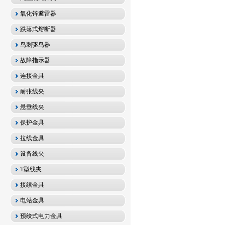
氧化锌避雷器
跌落式熔断器
鸟刺驱鸟器
故障指示器
连接金具
耐张线夹
悬垂线夹
保护金具
拉线金具
设备线夹
T型线夹
接续金具
电站金具
预绞式电力金具