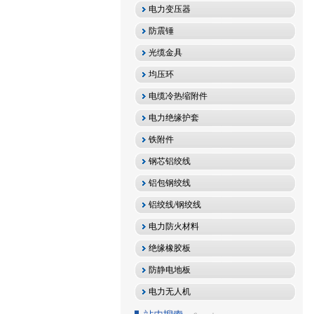
电力变压器
防震锤
光缆金具
均压环
电缆冷热缩附件
电力绝缘护套
铁附件
钢芯铝绞线
铝包钢绞线
铝绞线/钢绞线
电力防火材料
绝缘橡胶板
防静电地板
电力无人机