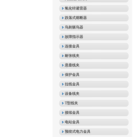
氧化锌避雷器
跌落式熔断器
鸟刺驱鸟器
故障指示器
连接金具
耐张线夹
悬垂线夹
保护金具
拉线金具
设备线夹
T型线夹
接续金具
电站金具
预绞式电力金具