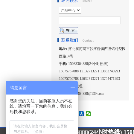
地址:
河北省河间市沙河桥镇西旧馆村梨园
西路14号
手机:
15033364888(24小时热线)
15075757088 15132713271 13833740293
15075750788 15632713271 13754471293
联系人:
王经理
请您留言
邮箱:
15033364888@139.com
感谢您的关注，当前客服人员不在
线，请填写一下您的信息，我们会
尽快和您联系。
15033364888(24小时热线) 1508
24小时咨询热线：