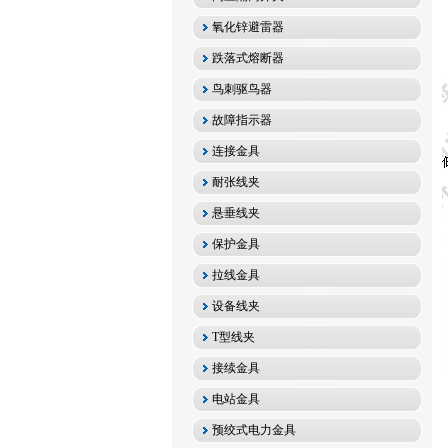
氧化锌避雷器
跌落式熔断器
鸟刺驱鸟器
故障指示器
连接金具
耐张线夹
悬垂线夹
保护金具
拉线金具
设备线夹
T型线夹
接续金具
电站金具
预绞式电力金具