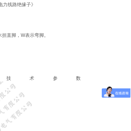
架空电力线路绝缘子》
木担直脚，W表示弯脚。
技术参数