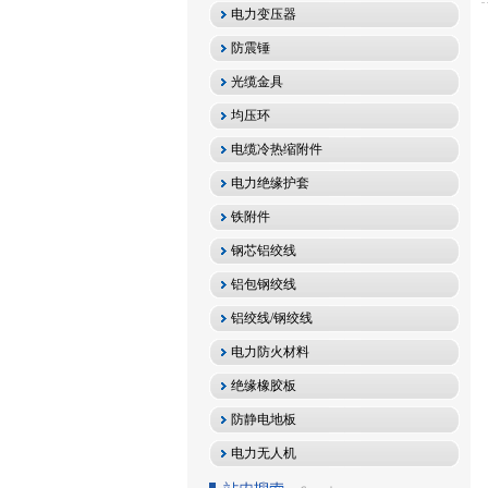
电力变压器
防震锤
光缆金具
均压环
电缆冷热缩附件
电力绝缘护套
铁附件
钢芯铝绞线
铝包钢绞线
铝绞线/钢绞线
电力防火材料
绝缘橡胶板
防静电地板
电力无人机