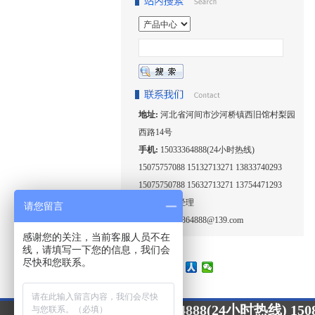
地址:
河北省河间市沙河桥镇西旧馆村梨园
西路14号
手机:
15033364888(24小时热线)
15075757088 15132713271 13833740293
15075750788 15632713271 13754471293
联系人:
王经理
请您留言
邮箱:
15033364888@139.com
感谢您的关注，当前客服人员不在
线，请填写一下您的信息，我们会
尽快和您联系。
15033364888(24小时热线) 1508
24小时咨询热线：