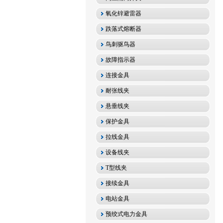
氧化锌避雷器
跌落式熔断器
鸟刺驱鸟器
故障指示器
连接金具
耐张线夹
悬垂线夹
保护金具
拉线金具
设备线夹
T型线夹
接续金具
电站金具
预绞式电力金具