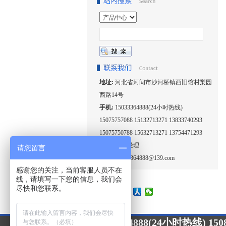
地址:
河北省河间市沙河桥镇西旧馆村梨园
西路14号
手机:
15033364888(24小时热线)
15075757088 15132713271 13833740293
15075750788 15632713271 13754471293
联系人:
王经理
请您留言
邮箱:
15033364888@139.com
感谢您的关注，当前客服人员不在
线，请填写一下您的信息，我们会
尽快和您联系。
15033364888(24小时热线) 1508
24小时咨询热线：