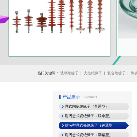
1
2
3
热门关键词：
玻璃绝缘子
|
支柱绝缘子
|
复合绝缘子
|
陶
悬式陶瓷绝缘子（普通型）
耐污悬式瓷绝缘子（双伞型）
耐污型悬式瓷绝缘子（钟罩型
耐污悬式瓷绝缘子（草帽型）