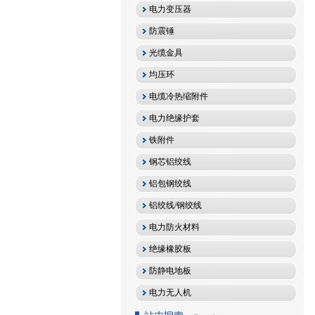
电力变压器
防震锤
光缆金具
均压环
电缆冷热缩附件
电力绝缘护套
铁附件
钢芯铝绞线
铝包钢绞线
铝绞线/钢绞线
电力防火材料
绝缘橡胶板
防静电地板
电力无人机