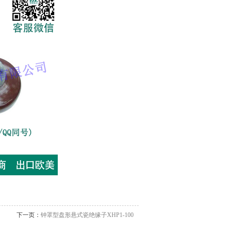
下一页：
钟罩型盘形悬式瓷绝缘子XHP1-100