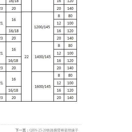
下一页：
QBN-25-20铁路腕臂棒瓷绝缘子