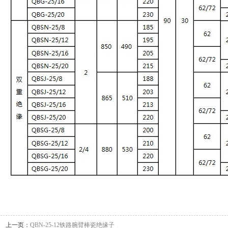
上一页：
QBN-25-12铁路腕臂棒瓷绝缘子