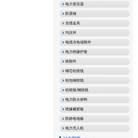
电力变压器
防震锤
光缆金具
均压环
电缆冷热缩附件
电力绝缘护套
铁附件
钢芯铝绞线
铝包钢绞线
铝绞线/钢绞线
电力防火材料
绝缘橡胶板
防静电地板
电力无人机