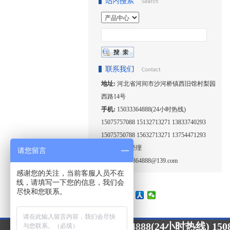
地址:
河北省河间市沙河桥镇西旧馆村梨园
西路14号
手机:
15033364888(24小时热线)
15075757088 15132713271 13833740293
15075750788 15632713271 13754471293
联系人:
王经理
请您留言
邮箱:
15033364888@139.com
感谢您的关注，当前客服人员不在
线，请填写一下您的信息，我们会
尽快和您联系。
15033364888(24小时热线) 1508
24小时咨询热线：