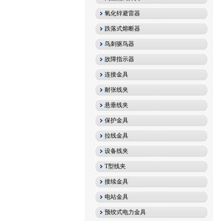
氧化锌避雷器
跌落式熔断器
鸟刺驱鸟器
故障指示器
连接金具
耐张线夹
悬垂线夹
保护金具
拉线金具
设备线夹
T型线夹
接续金具
电站金具
预绞式电力金具