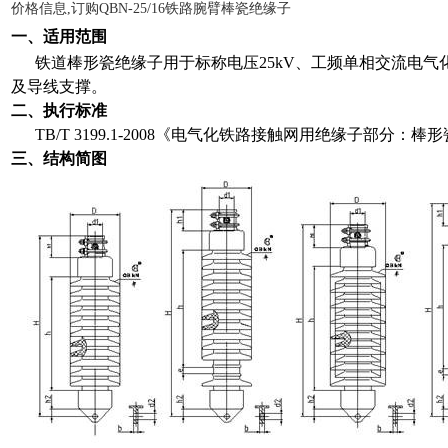
价格信息,订购QBN-25/16铁路腕臂棒瓷绝缘子
一、适用范围
铁道棒形瓷绝缘子用于标称电压
25kV
、工频单相交流电气
及导线支撑
。
二、执行标准
TB/T 3199.1-2008
《电气化铁路接触网用绝缘子部分：棒形
三、结构简图