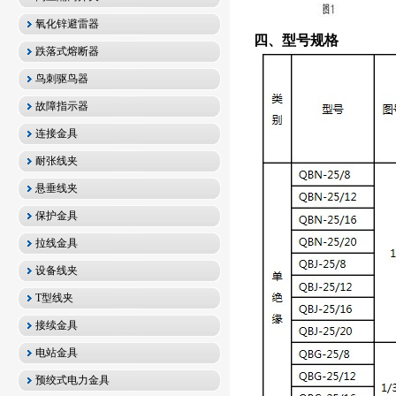
氧化锌避雷器
四、型号规格
跌落式熔断器
鸟刺驱鸟器
故障指示器
连接金具
耐张线夹
悬垂线夹
保护金具
拉线金具
设备线夹
T型线夹
接续金具
电站金具
预绞式电力金具