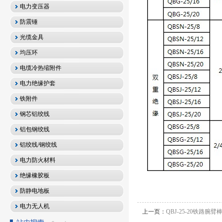
电力变压器
防震锤
光缆金具
均压环
电缆冷热缩附件
电力绝缘护套
铁附件
钢芯铝绞线
铝包钢绞线
铝绞线/钢绞线
电力防火材料
绝缘橡胶板
防静电地板
电力无人机
上一页：
QBJ-25-20铁路腕