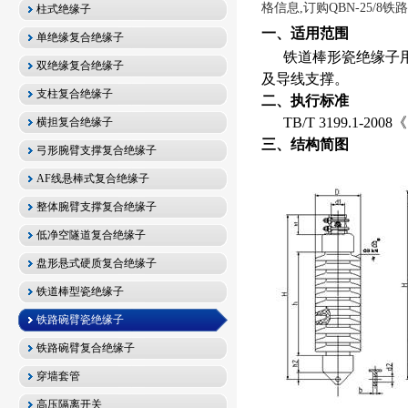
格信息,订购QBN-25/8
柱式绝缘子
一、适用范围
单绝缘复合绝缘子
铁道棒形瓷绝缘子
双绝缘复合绝缘子
及导线支撑
。
支柱复合绝缘子
二、执行标准
TB/T 3199.1-2008
《
横担复合绝缘子
三、结构简图
弓形腕臂支撑复合绝缘子
AF线悬棒式复合绝缘子
整体腕臂支撑复合绝缘子
低净空隧道复合绝缘子
盘形悬式硬质复合绝缘子
铁道棒型瓷绝缘子
铁路碗臂瓷绝缘子
铁路碗臂复合绝缘子
穿墙套管
高压隔离开关