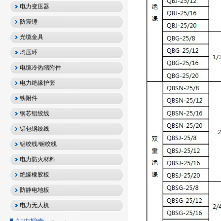
电力变压器
防震锤
光缆金具
均压环
电缆冷热缩附件
电力绝缘护套
铁附件
钢芯铝绞线
铝包钢绞线
铝绞线/钢绞线
电力防火材料
绝缘橡胶板
防静电地板
电力无人机