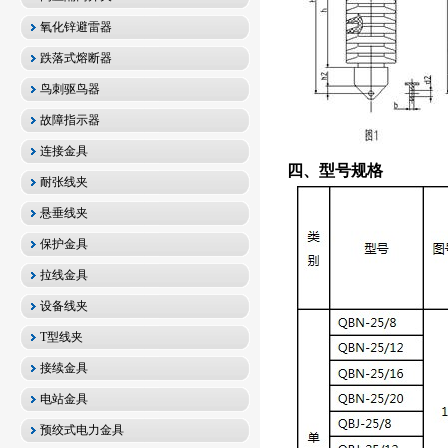
氧化锌避雷器
跌落式熔断器
鸟刺驱鸟器
故障指示器
连接金具
四、型号规格
耐张线夹
悬垂线夹
保护金具
拉线金具
设备线夹
T型线夹
接续金具
电站金具
预绞式电力金具