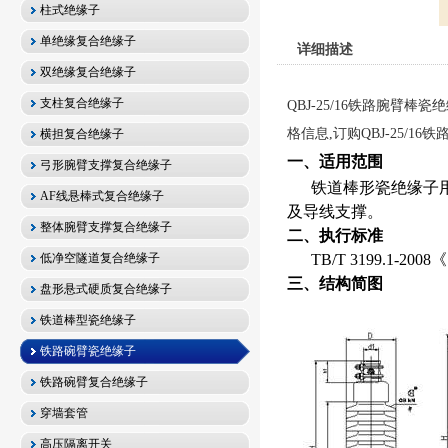
柱式绝缘子
单绝缘复合绝缘子
详细描述
双绝缘复合绝缘子
支柱复合绝缘子
QBJ-25/16铁路腕臂棒
格信息,订购QBJ-25/1
横担复合绝缘子
一、适用范围
弓形腕臂支撑复合绝缘子
铁道棒形瓷绝缘子
AF线悬棒式复合绝缘子
及导线支撑
。
整体腕臂支撑复合绝缘子
二、执行标准
低净空隧道复合绝缘子
TB/T 3199.1-2008
《
三、结构简图
盘形悬式硬质复合绝缘子
铁道棒型瓷绝缘子
铁路碗臂瓷绝缘子
铁路碗臂复合绝缘子
穿墙套管
高压隔离开关