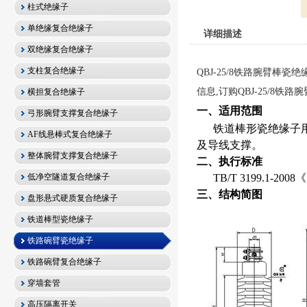
柱式绝缘子
单绝缘复合绝缘子
详细描述
双绝缘复合绝缘子
支柱复合绝缘子
QBJ-25/8铁路腕臂棒瓷
信息,订购QBJ-25/8铁
横担复合绝缘子
一、适用范围
弓形腕臂支撑复合绝缘子
铁道棒形瓷绝缘子
AF线悬棒式复合绝缘子
及导线支撑
。
整体腕臂支撑复合绝缘子
二、执行标准
低净空隧道复合绝缘子
TB/T 3199.1-2008
《
三、结构简图
盘形悬式硬质复合绝缘子
铁道棒型瓷绝缘子
铁路碗臂瓷绝缘子
铁路碗臂复合绝缘子
穿墙套管
高压隔离开关