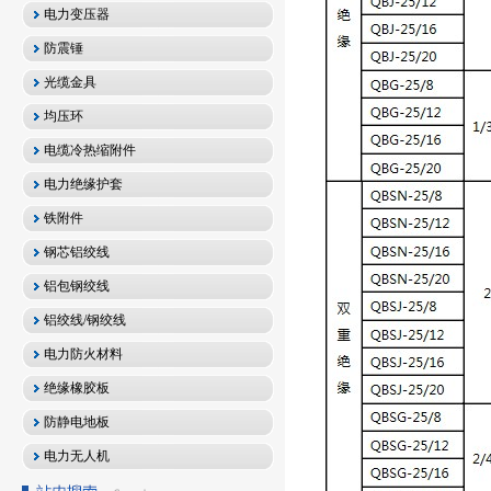
电力变压器
防震锤
光缆金具
均压环
电缆冷热缩附件
电力绝缘护套
铁附件
钢芯铝绞线
铝包钢绞线
铝绞线/钢绞线
电力防火材料
绝缘橡胶板
防静电地板
电力无人机