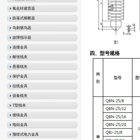
氧化锌避雷器
跌落式熔断器
鸟刺驱鸟器
故障指示器
连接金具
四、型号规格
耐张线夹
悬垂线夹
保护金具
拉线金具
设备线夹
T型线夹
接续金具
电站金具
预绞式电力金具