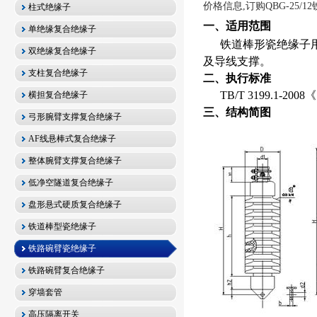
价格信息,订购QBG-25/
柱式绝缘子
一、适用范围
单绝缘复合绝缘子
铁道棒形瓷绝缘子
双绝缘复合绝缘子
及导线支撑
。
支柱复合绝缘子
二、执行标准
TB/T 3199.1-2008
《
横担复合绝缘子
三、结构简图
弓形腕臂支撑复合绝缘子
AF线悬棒式复合绝缘子
整体腕臂支撑复合绝缘子
低净空隧道复合绝缘子
盘形悬式硬质复合绝缘子
铁道棒型瓷绝缘子
铁路碗臂瓷绝缘子
铁路碗臂复合绝缘子
穿墙套管
高压隔离开关