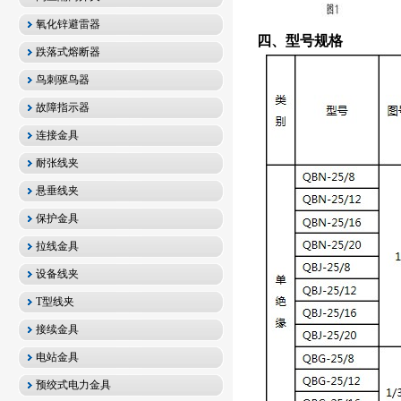
氧化锌避雷器
四、型号规格
跌落式熔断器
鸟刺驱鸟器
故障指示器
连接金具
耐张线夹
悬垂线夹
保护金具
拉线金具
设备线夹
T型线夹
接续金具
电站金具
预绞式电力金具