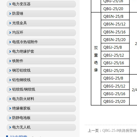
电力变压器
防震锤
光缆金具
均压环
电缆冷热缩附件
电力绝缘护套
铁附件
钢芯铝绞线
铝包钢绞线
铝绞线/钢绞线
电力防火材料
绝缘橡胶板
防静电地板
电力无人机
上一页：
QBG-25-8铁路腕臂