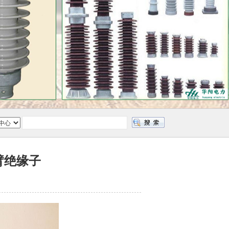
腕臂绝缘子