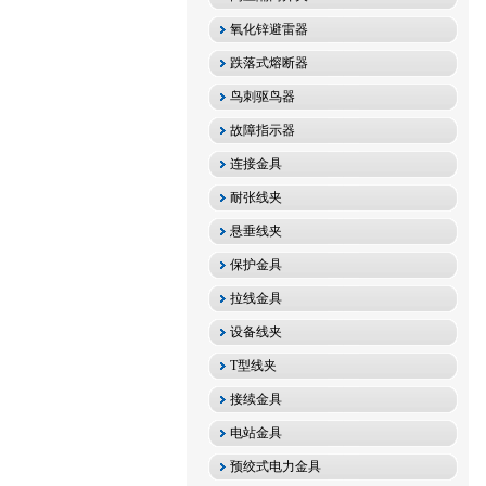
氧化锌避雷器
跌落式熔断器
鸟刺驱鸟器
故障指示器
连接金具
耐张线夹
悬垂线夹
保护金具
拉线金具
设备线夹
T型线夹
接续金具
电站金具
预绞式电力金具