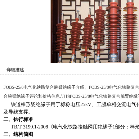
详细描述
FQBS-25/8电气化铁路复合腕臂绝缘子介绍、FQBS-25/8电气化铁路复
合腕臂绝缘子评论和价格信息,订购FQBS-25/8电气化铁路复合腕臂绝缘
铁道棒形瓷绝缘子用于标称电压
25kV
、工频单相交流电气
及导线支撑
。
二、执行标准
TB/T 3199.1-2008
《电气化铁路接触网用绝缘子
1
部分：棒
三、结构简图