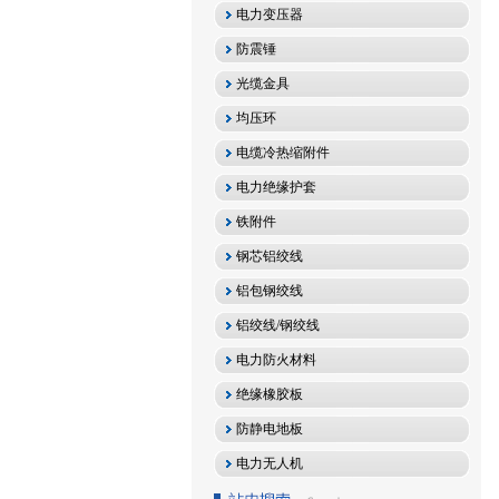
电力变压器
防震锤
光缆金具
均压环
电缆冷热缩附件
电力绝缘护套
铁附件
钢芯铝绞线
铝包钢绞线
铝绞线/钢绞线
电力防火材料
绝缘橡胶板
防静电地板
电力无人机