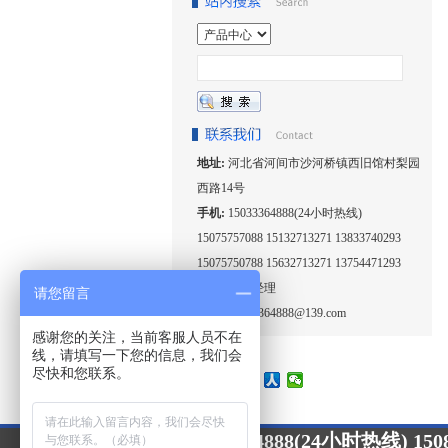
地址:
河北省河间市沙河桥镇西旧馆村梨园
西路14号
手机:
15033364888(24小时热线)
15075757088 15132713271 13833740293
15075750788 15632713271 13754471293
联系人:
王经理
请您留言
邮箱:
15033364888@139.com
感谢您的关注，当前客服人员不在
线，请填写一下您的信息，我们会
尽快和您联系。
15033364888(24小时热线) 1508
24小时咨询热线：