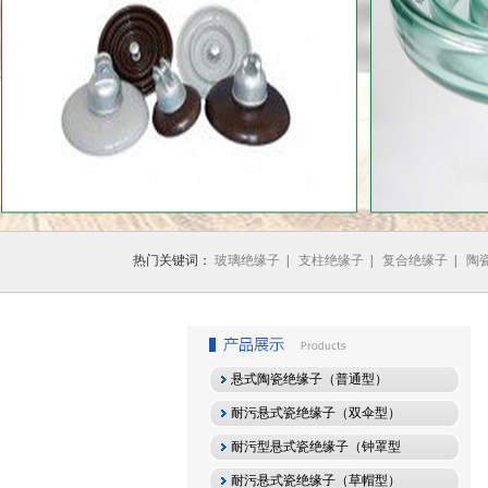
1
2
3
热门关键词：
玻璃绝缘子
|
支柱绝缘子
|
复合绝缘子
|
陶
悬式陶瓷绝缘子（普通型）
耐污悬式瓷绝缘子（双伞型）
耐污型悬式瓷绝缘子（钟罩型
耐污悬式瓷绝缘子（草帽型）