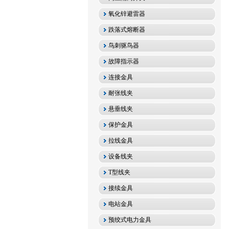
氧化锌避雷器
跌落式熔断器
鸟刺驱鸟器
故障指示器
连接金具
耐张线夹
悬垂线夹
保护金具
拉线金具
设备线夹
T型线夹
接续金具
电站金具
预绞式电力金具