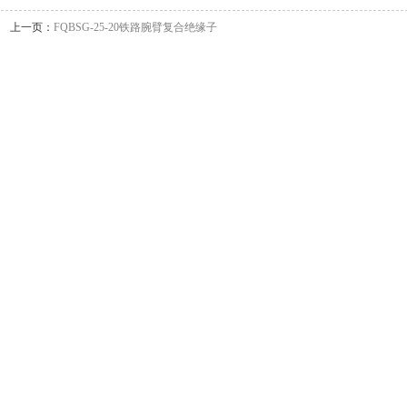
上一页：
FQBSG-25-20铁路腕臂复合绝缘子