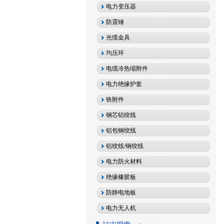
电力变压器
防震锤
光缆金具
均压环
电缆冷热缩附件
电力绝缘护套
铁附件
钢芯铝绞线
铝包钢绞线
铝绞线/钢绞线
电力防火材料
绝缘橡胶板
防静电地板
电力无人机