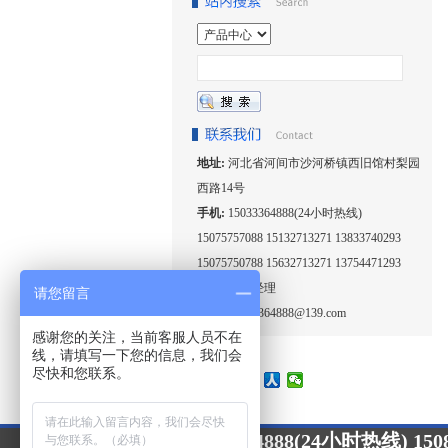
地址:
河北省河间市沙河桥镇西旧馆村梨园
西路14号
手机:
15033364888(24小时热线)
15075757088 15132713271 13833740293
15075750788 15632713271 13754471293
联系人:
王经理
请您留言
邮箱:
15033364888@139.com
感谢您的关注，当前客服人员不在
线，请填写一下您的信息，我们会
尽快和您联系。
15033364888(24小时热线) 1508
24小时咨询热线：