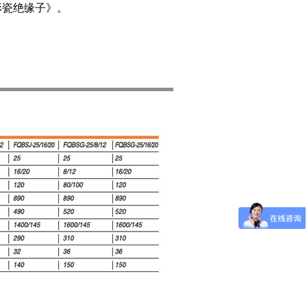
形瓷绝缘子》
。