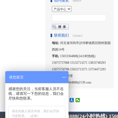
地址:
河北省河间市沙河桥镇西旧馆村梨园
西路14号
手机:
15033364888(24小时热线)
15075757088 15132713271 13833740293
15075750788 15632713271 13754471293
联系人:
王经理
请您留言
邮箱:
15033364888@139.com
感谢您的关注，当前客服人员不在
线，请填写一下您的信息，我们会
尽快和您联系。
15033364888(24小时热线) 1508
24小时咨询热线：