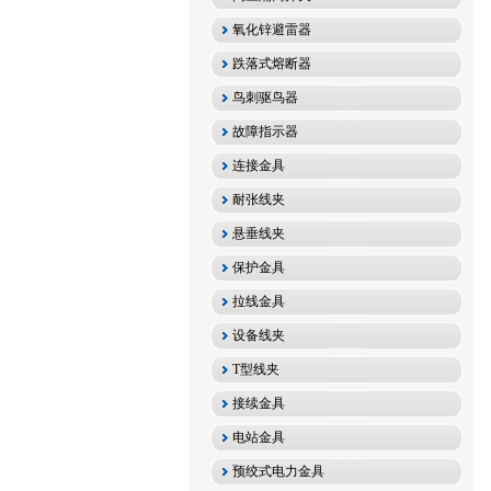
氧化锌避雷器
跌落式熔断器
鸟刺驱鸟器
故障指示器
连接金具
耐张线夹
悬垂线夹
保护金具
拉线金具
设备线夹
T型线夹
接续金具
电站金具
预绞式电力金具