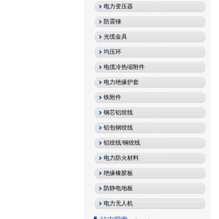
电力变压器
防震锤
光缆金具
均压环
电缆冷热缩附件
电力绝缘护套
铁附件
钢芯铝绞线
铝包钢绞线
铝绞线/钢绞线
电力防火材料
绝缘橡胶板
防静电地板
电力无人机