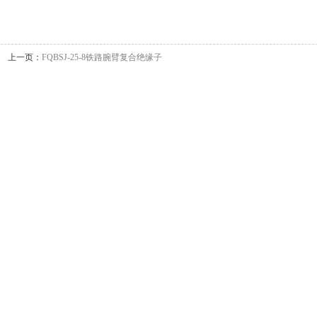
上一页：
FQBSJ-25-8铁路腕臂复合绝缘子