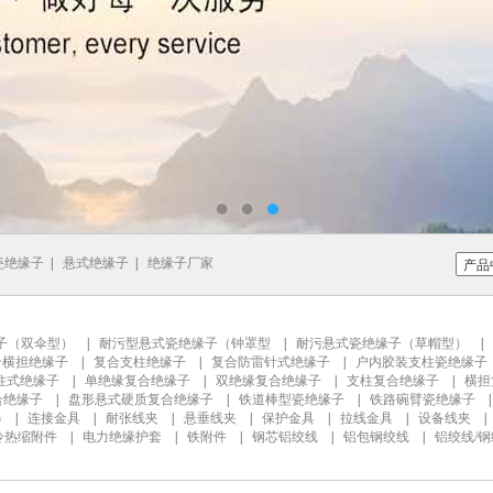
瓷绝缘子
|
悬式绝缘子
|
绝缘子厂家
子（双伞型）
|
耐污型悬式瓷绝缘子（钟罩型
|
耐污悬式瓷绝缘子（草帽型）
|
合横担绝缘子
|
复合支柱绝缘子
|
复合防雷针式绝缘子
|
户内胶装支柱瓷绝缘子
柱式绝缘子
|
单绝缘复合绝缘子
|
双绝缘复合绝缘子
|
支柱复合绝缘子
|
横担
合绝缘子
|
盘形悬式硬质复合绝缘子
|
铁道棒型瓷绝缘子
|
铁路碗臂瓷绝缘子
器
|
连接金具
|
耐张线夹
|
悬垂线夹
|
保护金具
|
拉线金具
|
设备线夹
冷热缩附件
|
电力绝缘护套
|
铁附件
|
钢芯铝绞线
|
铝包钢绞线
|
铝绞线/