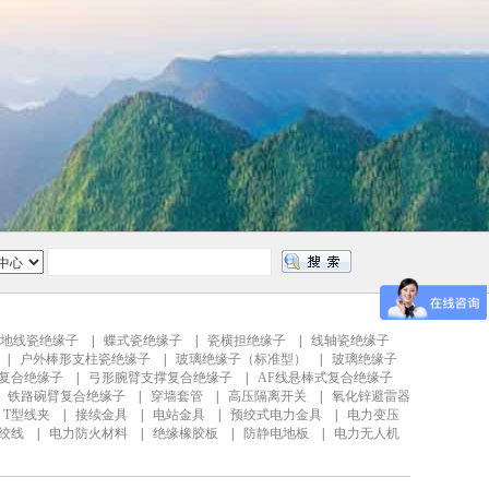
地线瓷绝缘子
|
蝶式瓷绝缘子
|
瓷横担绝缘子
|
线轴瓷绝缘子
|
户外棒形支柱瓷绝缘子
|
玻璃绝缘子（标准型）
|
玻璃绝缘子
复合绝缘子
|
弓形腕臂支撑复合绝缘子
|
AF线悬棒式复合绝缘子
|
铁路碗臂复合绝缘子
|
穿墙套管
|
高压隔离开关
|
氧化锌避雷器
|
T型线夹
|
接续金具
|
电站金具
|
预绞式电力金具
|
电力变压
钢绞线
|
电力防火材料
|
绝缘橡胶板
|
防静电地板
|
电力无人机