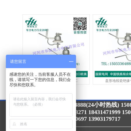
请您留言
感谢您的关注，当前客服人员不在
线，请填写一下您的信息，我们会
棒形地线瓷绝缘子DXB-70C
盘形地线瓷绝缘子X
尽快和您联系。
15033364888(24小时热线) 1508
24小时咨询热线：
15075757088 15132713271 18431471999 15
15632713271 13903170697 13903179717