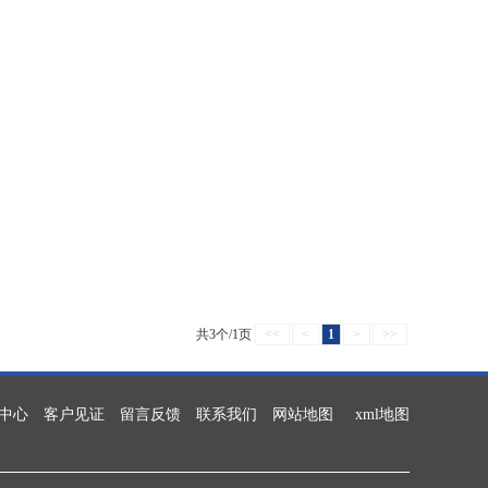
共3个/1页
<<
<
1
>
>>
中心
客户见证
留言反馈
联系我们
网站地图
xml地图