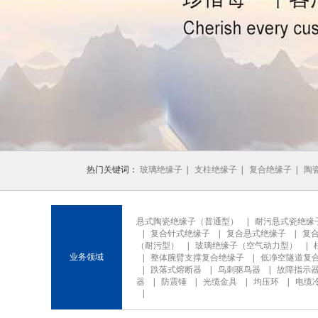
1
2
3
热门关键词：
玻璃绝缘子
|
支柱绝缘子
|
复合绝缘子
|
陶
悬式陶瓷绝缘子（普通型）
|
耐污悬式瓷绝缘
|
复合针式绝缘子
|
复合悬式绝缘子
|
复
（耐污型）
|
玻璃绝缘子（空气动力型）
|
业务领域
|
整体腕臂支撑复合绝缘子
|
低净空隧道复
|
跌落式熔断器
|
鸟刺驱鸟器
|
故障指示
器
|
防震锤
|
光缆金具
|
均压环
|
电缆
|