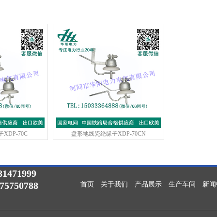
DP-70C
盘形地线瓷绝缘子XDP-70CN
1471999
075750788
首页
关于我们
产品展示
生产车间
新闻