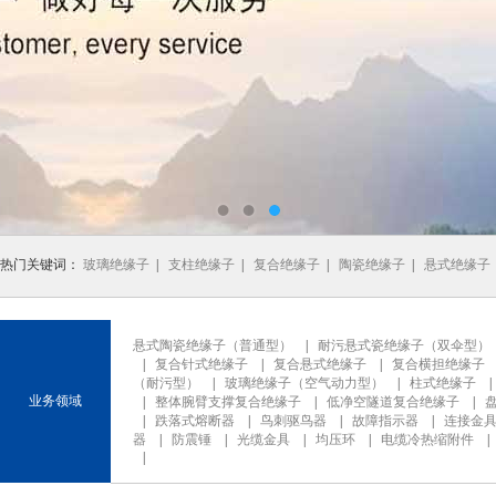
热门关键词：
玻璃绝缘子
|
支柱绝缘子
|
复合绝缘子
|
陶瓷绝缘子
|
悬式绝缘子
悬式陶瓷绝缘子（普通型）
|
耐污悬式瓷绝缘子（双伞型）
|
复合针式绝缘子
|
复合悬式绝缘子
|
复合横担绝缘子
（耐污型）
|
玻璃绝缘子（空气动力型）
|
柱式绝缘子
业务领域
|
整体腕臂支撑复合绝缘子
|
低净空隧道复合绝缘子
|
|
跌落式熔断器
|
鸟刺驱鸟器
|
故障指示器
|
连接金
器
|
防震锤
|
光缆金具
|
均压环
|
电缆冷热缩附件
|