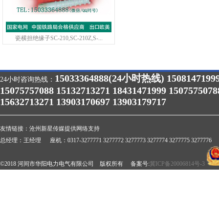
瓷横担绝缘子SC-210,SC-210Z,S-...
15033364888(24小时热线) 1508147199
24小时咨询热线：
15075757088 15132713271 18431471999 1507575078
15632713271 13903170697 13903179717
友情链接：
沧州新星传媒提供网络支持
总经理：王经理 座机：0317-3277771 3277772 3277773 3277774 3277775 3277776 
©2018 河间市华阳电力电气有限公司 版权所有 备案号:
冀ICP备20006814号-3