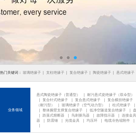
热门关键词：
玻璃绝缘子
|
支柱绝缘子
|
复合绝缘子
|
陶瓷绝缘子
|
悬式绝缘子
悬式陶瓷绝缘子（普通型）
|
耐污悬式瓷绝缘子（双伞型）
|
复合针式绝缘子
|
复合悬式绝缘子
|
复合横担绝缘子
（耐污型）
|
玻璃绝缘子（空气动力型）
|
柱式绝缘子
业务领域
|
整体腕臂支撑复合绝缘子
|
低净空隧道复合绝缘子
|
|
跌落式熔断器
|
鸟刺驱鸟器
|
故障指示器
|
连接金
器
|
防震锤
|
光缆金具
|
均压环
|
电缆冷热缩附件
|