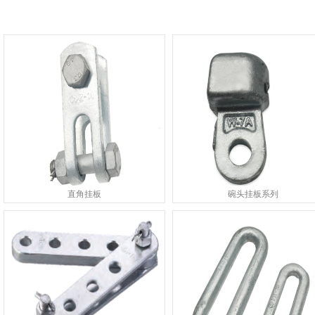
直角挂板
碗头挂板系列