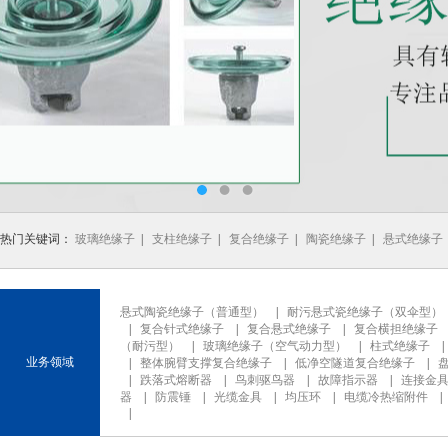
热门关键词：
玻璃绝缘子
|
支柱绝缘子
|
复合绝缘子
|
陶瓷绝缘子
|
悬式绝缘子
悬式陶瓷绝缘子（普通型）
|
耐污悬式瓷绝缘子（双伞型）
|
复合针式绝缘子
|
复合悬式绝缘子
|
复合横担绝缘子
（耐污型）
|
玻璃绝缘子（空气动力型）
|
柱式绝缘子
业务领域
|
整体腕臂支撑复合绝缘子
|
低净空隧道复合绝缘子
|
|
跌落式熔断器
|
鸟刺驱鸟器
|
故障指示器
|
连接金
器
|
防震锤
|
光缆金具
|
均压环
|
电缆冷热缩附件
|