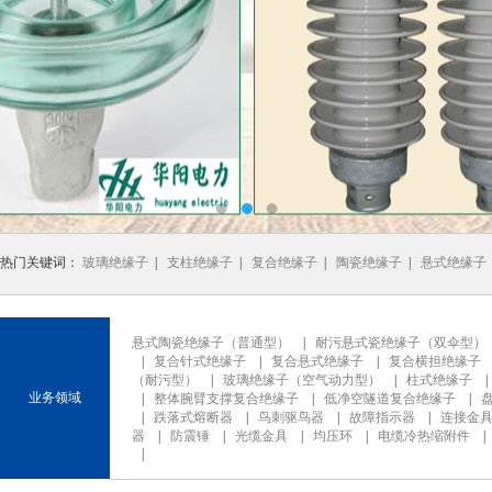
热门关键词：
玻璃绝缘子
|
支柱绝缘子
|
复合绝缘子
|
陶瓷绝缘子
|
悬式绝缘子
悬式陶瓷绝缘子（普通型）
|
耐污悬式瓷绝缘子（双伞型）
|
复合针式绝缘子
|
复合悬式绝缘子
|
复合横担绝缘子
（耐污型）
|
玻璃绝缘子（空气动力型）
|
柱式绝缘子
业务领域
|
整体腕臂支撑复合绝缘子
|
低净空隧道复合绝缘子
|
|
跌落式熔断器
|
鸟刺驱鸟器
|
故障指示器
|
连接金
器
|
防震锤
|
光缆金具
|
均压环
|
电缆冷热缩附件
|