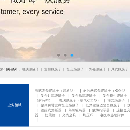
热门关键词：
玻璃绝缘子
|
支柱绝缘子
|
复合绝缘子
|
陶瓷绝缘子
|
悬式绝缘子
悬式陶瓷绝缘子（普通型）
|
耐污悬式瓷绝缘子（双伞型）
|
复合针式绝缘子
|
复合悬式绝缘子
|
复合横担绝缘子
（耐污型）
|
玻璃绝缘子（空气动力型）
|
柱式绝缘子
业务领域
|
整体腕臂支撑复合绝缘子
|
低净空隧道复合绝缘子
|
|
跌落式熔断器
|
鸟刺驱鸟器
|
故障指示器
|
连接金
器
|
防震锤
|
光缆金具
|
均压环
|
电缆冷热缩附件
|