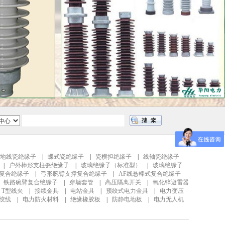
地线瓷绝缘子
|
蝶式瓷绝缘子
|
瓷横担绝缘子
|
线轴瓷绝缘子
|
户外棒形支柱瓷绝缘子
|
玻璃绝缘子（标准型）
|
玻璃绝缘子
复合绝缘子
|
弓形腕臂支撑复合绝缘子
|
AF线悬棒式复合绝缘子
|
铁路碗臂复合绝缘子
|
穿墙套管
|
高压隔离开关
|
氧化锌避雷器
|
T型线夹
|
接续金具
|
电站金具
|
预绞式电力金具
|
电力变压
钢绞线
|
电力防火材料
|
绝缘橡胶板
|
防静电地板
|
电力无人机