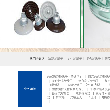
1
2
3
热门关键词：
玻璃绝缘子
|
支柱绝缘子
|
复合绝缘子
|
陶
悬式陶瓷绝缘子（普通型）
|
耐污悬式瓷绝缘
|
复合针式绝缘子
|
复合悬式绝缘子
|
复
（耐污型）
|
玻璃绝缘子（空气动力型）
|
业务领域
|
整体腕臂支撑复合绝缘子
|
低净空隧道复
|
跌落式熔断器
|
鸟刺驱鸟器
|
故障指示
器
|
防震锤
|
光缆金具
|
均压环
|
电缆
|