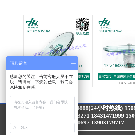
请您留言
感谢您的关注，当前客服人员不在
线，请填写一下您的信息，我们会
LXAP-70-120
LXAP-160
尽快和您联系。
15033364888(24小时热线) 1508
24小时咨询热线：
15075757088 15132713271 18431471999 15
15632713271 13903170697 13903179717