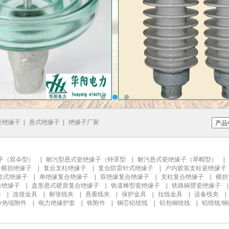
瓷绝缘子
|
悬式绝缘子
|
绝缘子厂家
子（双伞型）
|
耐污型悬式瓷绝缘子（钟罩型
|
耐污悬式瓷绝缘子（草帽型）
|
合横担绝缘子
|
复合支柱绝缘子
|
复合防雷针式绝缘子
|
户内胶装支柱瓷绝缘子
柱式绝缘子
|
单绝缘复合绝缘子
|
双绝缘复合绝缘子
|
支柱复合绝缘子
|
横担
合绝缘子
|
盘形悬式硬质复合绝缘子
|
铁道棒型瓷绝缘子
|
铁路碗臂瓷绝缘子
器
|
连接金具
|
耐张线夹
|
悬垂线夹
|
保护金具
|
拉线金具
|
设备线夹
冷热缩附件
|
电力绝缘护套
|
铁附件
|
钢芯铝绞线
|
铝包钢绞线
|
铝绞线/