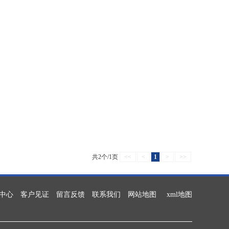
共2个/1页
<<
<
1
>
>>
中心
客户见证
留言反馈
联系我们
网站地图
xml地图