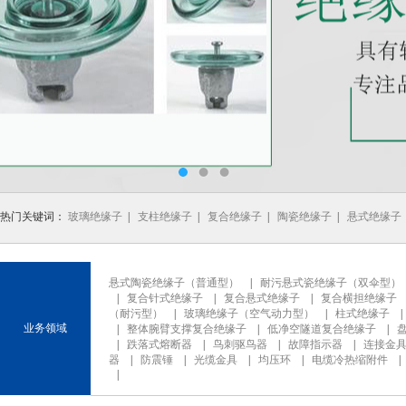
热门关键词：
玻璃绝缘子
|
支柱绝缘子
|
复合绝缘子
|
陶瓷绝缘子
|
悬式绝缘子
悬式陶瓷绝缘子（普通型）
|
耐污悬式瓷绝缘子（双伞型）
|
复合针式绝缘子
|
复合悬式绝缘子
|
复合横担绝缘子
（耐污型）
|
玻璃绝缘子（空气动力型）
|
柱式绝缘子
业务领域
|
整体腕臂支撑复合绝缘子
|
低净空隧道复合绝缘子
|
|
跌落式熔断器
|
鸟刺驱鸟器
|
故障指示器
|
连接金
器
|
防震锤
|
光缆金具
|
均压环
|
电缆冷热缩附件
|