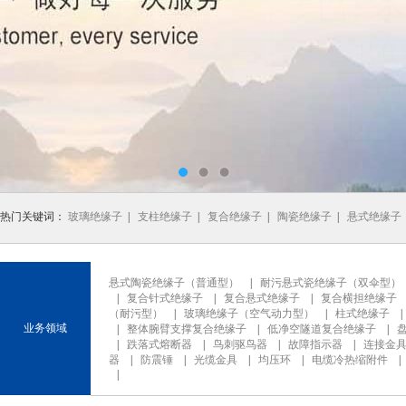
热门关键词：
玻璃绝缘子
|
支柱绝缘子
|
复合绝缘子
|
陶瓷绝缘子
|
悬式绝缘子
悬式陶瓷绝缘子（普通型）
|
耐污悬式瓷绝缘子（双伞型）
|
复合针式绝缘子
|
复合悬式绝缘子
|
复合横担绝缘子
（耐污型）
|
玻璃绝缘子（空气动力型）
|
柱式绝缘子
业务领域
|
整体腕臂支撑复合绝缘子
|
低净空隧道复合绝缘子
|
|
跌落式熔断器
|
鸟刺驱鸟器
|
故障指示器
|
连接金
器
|
防震锤
|
光缆金具
|
均压环
|
电缆冷热缩附件
|