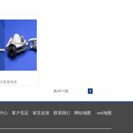
式悬垂线夹
共4个/1页
<<
<
1
>
>>
中心
客户见证
留言反馈
联系我们
网站地图
xml地图