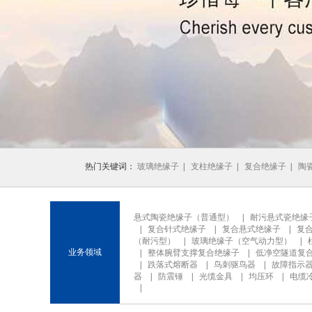
1
2
3
热门关键词：
玻璃绝缘子
|
支柱绝缘子
|
复合绝缘子
|
陶
悬式陶瓷绝缘子（普通型）
|
耐污悬式瓷绝缘
|
复合针式绝缘子
|
复合悬式绝缘子
|
复
（耐污型）
|
玻璃绝缘子（空气动力型）
|
业务领域
|
整体腕臂支撑复合绝缘子
|
低净空隧道复
|
跌落式熔断器
|
鸟刺驱鸟器
|
故障指示
器
|
防震锤
|
光缆金具
|
均压环
|
电缆
|