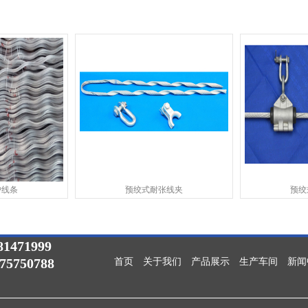
护线条
预绞式耐张线夹
预绞
1471999
075750788
首页
关于我们
产品展示
生产车间
新闻