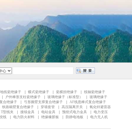
地线瓷绝缘子
|
蝶式瓷绝缘子
|
瓷横担绝缘子
|
线轴瓷绝缘子
|
户外棒形支柱瓷绝缘子
|
玻璃绝缘子（标准型）
|
玻璃绝缘子
复合绝缘子
|
弓形腕臂支撑复合绝缘子
|
AF线悬棒式复合绝缘子
|
铁路碗臂复合绝缘子
|
穿墙套管
|
高压隔离开关
|
氧化锌避雷器
|
T型线夹
|
接续金具
|
电站金具
|
预绞式电力金具
|
电力变压
钢绞线
|
电力防火材料
|
绝缘橡胶板
|
防静电地板
|
电力无人机