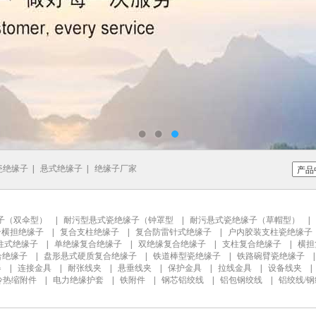
瓷绝缘子
|
悬式绝缘子
|
绝缘子厂家
子（双伞型）
|
耐污型悬式瓷绝缘子（钟罩型
|
耐污悬式瓷绝缘子（草帽型）
|
合横担绝缘子
|
复合支柱绝缘子
|
复合防雷针式绝缘子
|
户内胶装支柱瓷绝缘子
柱式绝缘子
|
单绝缘复合绝缘子
|
双绝缘复合绝缘子
|
支柱复合绝缘子
|
横担
合绝缘子
|
盘形悬式硬质复合绝缘子
|
铁道棒型瓷绝缘子
|
铁路碗臂瓷绝缘子
器
|
连接金具
|
耐张线夹
|
悬垂线夹
|
保护金具
|
拉线金具
|
设备线夹
冷热缩附件
|
电力绝缘护套
|
铁附件
|
钢芯铝绞线
|
铝包钢绞线
|
铝绞线/